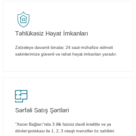
Təhlükəsiz Həyat İmkanları
Zəlzələyə davamlı binalar, 24 saat mühafizə xidməti
sakinlərimizə güvənli və rahat həyat imkanları yaradır.
Sərfəli Satış Şərtləri
“Xəzər Bağları”nda 3 illik faizsiz daxili kreditlə və ya
dövlət ipotekası ilə 1, 2, 3 otaqlı mənzillər öz sahibini