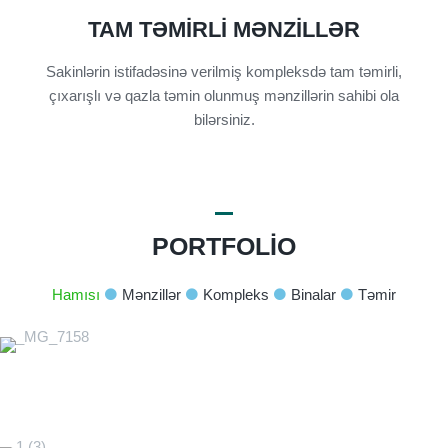
TAM TƏMIRLI MƏNZILLƏR
Sakinlərin istifadəsinə verilmiş kompleksdə tam təmirli,
çıxarışlı və qazla təmin olunmuş mənzillərin sahibi ola
bilərsiniz.
PORTFOLIO
Hamısı
Mənzillər
Kompleks
Binalar
Təmir