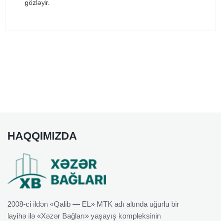
gözləyir.
HAQQIMIZDA
2008-ci ildən «Qalib — EL» MTK adı altında uğurlu bir
layihə ilə «Xəzər Bağları» yaşayış kompleksinin