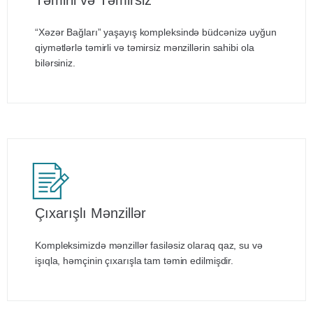
“Xəzər Bağları” yaşayış kompleksində büdcənizə uyğun
qiymətlərlə təmirli və təmirsiz mənzillərin sahibi ola
bilərsiniz.
Çıxarışlı Mənzillər
Kompleksimizdə mənzillər fasiləsiz olaraq qaz, su və
işıqla, həmçinin çıxarışla tam təmin edilmişdir.