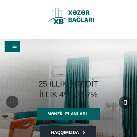
25 İLLIK KREDIT
İLLIK 4% VƏ 7%
MƏNZIL PLANLARI
HAQQIMIZDA