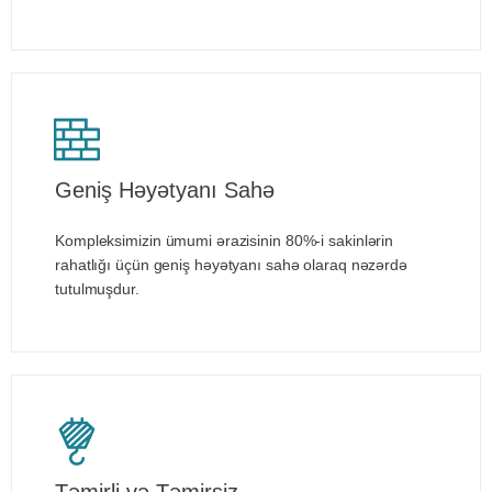
Geniş Həyətyanı Sahə
Kompleksimizin ümumi ərazisinin 80%-i sakinlərin
rahatlığı üçün geniş həyətyanı sahə olaraq nəzərdə
tutulmuşdur.
Təmirli və Təmirsiz