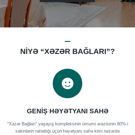
NIYƏ “XƏZƏR BAĞLARI”?
GENIŞ HƏYƏTYANI SAHƏ
“Xəzər Bağları” yaşayış kompleksinin ümumi ərazisinin 80%-i
sakinlərin rahatlığı üçün həyətyanı sahə kimi nəzərdə